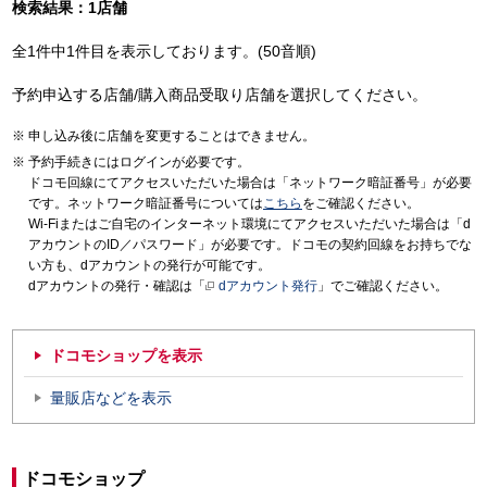
検索結果：1店舗
全1件中1件目を表示しております。(50音順)
予約申込する店舗/購入商品受取り店舗を選択してください。
申し込み後に店舗を変更することはできません。
予約手続きにはログインが必要です。
ドコモ回線にてアクセスいただいた場合は「ネットワーク暗証番号」が必要
です。ネットワーク暗証番号については
こちら
をご確認ください。
Wi-Fiまたはご自宅のインターネット環境にてアクセスいただいた場合は「d
アカウントのID／パスワード」が必要です。ドコモの契約回線をお持ちでな
い方も、dアカウントの発行が可能です。
dアカウントの発行・確認は「
dアカウント発行
」でご確認ください。
ドコモショップを表示
量販店などを表示
ドコモショップ