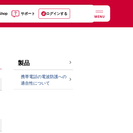
 Shop
サポート
ログインする
MENU
製品
携帯電話の電波防護への
適合性について