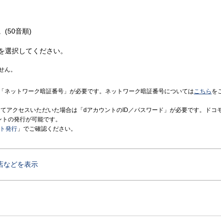
(50音順)
を選択してください。
せん。
「ネットワーク暗証番号」が必要です。ネットワーク暗証番号については
こちら
を
境にてアクセスいただいた場合は「dアカウントのID／パスワード」が必要です。ドコ
ントの発行が可能です。
ント発行
」でご確認ください。
店などを表示