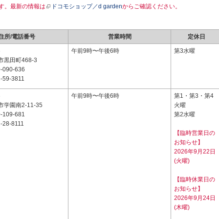
す。最新の情報は
ドコモショップ／d garden
からご確認ください。
住所/電話番号
営業時間
定休日
6
午前9時〜午後6時
第3水曜
黒田町468-3
-090-636
-59-3811
6
午前9時〜午後6時
第1・第3・第4
学園南2-11-35
火曜
-109-681
第2水曜
-28-8111
【臨時営業日の
お知らせ】
2026年9月22日
(火曜)
【臨時休業日の
お知らせ】
2026年9月24日
(木曜)