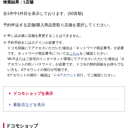
検索結果：1店舗
全1件中1件目を表示しております。(50音順)
予約申込する店舗/購入商品受取り店舗を選択してください。
申し込み後に店舗を変更することはできません。
予約手続きにはログインが必要です。
ドコモ回線にてアクセスいただいた場合は「ネットワーク暗証番号」が必要
です。ネットワーク暗証番号については
こちら
をご確認ください。
Wi-Fiまたはご自宅のインターネット環境にてアクセスいただいた場合は「d
アカウントのID／パスワード」が必要です。ドコモの契約回線をお持ちでな
い方も、dアカウントの発行が可能です。
dアカウントの発行・確認は「
dアカウント発行
」でご確認ください。
ドコモショップを表示
量販店などを表示
ドコモショップ