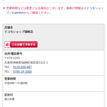
営業時間などは変更となる場合がございます。最新の情報は
ドコモショッ
プ／d garden
からご確認ください。
店舗名
ドコモショップ福崎店
住所/電話番号
〒679-2203
兵庫県神崎郡福崎町南田原3131-1
TEL：
0120-656-687
TEL：
0790-24-3300
営業時間
午前9時〜午後6時
定休日
第2木曜