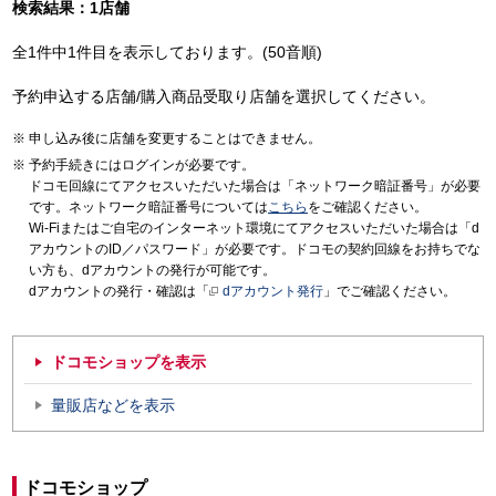
検索結果：1店舗
全1件中1件目を表示しております。(50音順)
予約申込する店舗/購入商品受取り店舗を選択してください。
申し込み後に店舗を変更することはできません。
予約手続きにはログインが必要です。
ドコモ回線にてアクセスいただいた場合は「ネットワーク暗証番号」が必要
です。ネットワーク暗証番号については
こちら
をご確認ください。
Wi-Fiまたはご自宅のインターネット環境にてアクセスいただいた場合は「d
アカウントのID／パスワード」が必要です。ドコモの契約回線をお持ちでな
い方も、dアカウントの発行が可能です。
dアカウントの発行・確認は「
dアカウント発行
」でご確認ください。
ドコモショップを表示
量販店などを表示
ドコモショップ