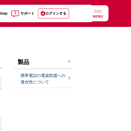
 Shop
サポート
ログインする
MENU
製品
携帯電話の電波防護への
適合性について