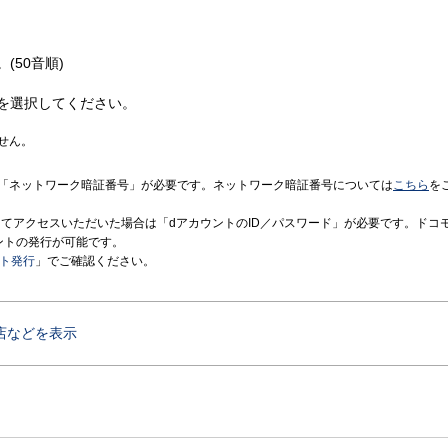
(50音順)
を選択してください。
せん。
「ネットワーク暗証番号」が必要です。ネットワーク暗証番号については
こちら
を
境にてアクセスいただいた場合は「dアカウントのID／パスワード」が必要です。ドコ
ントの発行が可能です。
ント発行
」でご確認ください。
店などを表示