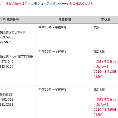
す。最新の情報は
ドコモショップ／d garden
からご確認ください。
住所/電話番号
営業時間
定休日
5
午前10時〜午後6時
無休
市飾磨区若宮町48
-137-883
287-9740
9
午前10時〜午後6時
第2木曜
市飾磨区今在家7丁目99
-573-040
【臨時営業日の
243-0100
お知らせ】
2026年8月13日
(木曜)
9
午前10時〜午後6時
第3木曜
市佃町68
-502-533
【臨時営業日の
281-2533
お知らせ】
2026年8月20日
(木曜)