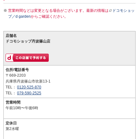
営業時間などは変更となる場合がございます。最新の情報は
ドコモショッ
プ／d garden
からご確認ください。
店舗名
ドコモショップ丹波篠山店
住所/電話番号
〒669-2203
兵庫県丹波篠山市吹新13-1
TEL：
0120-525-870
TEL：
079-590-2525
営業時間
午前10時〜午後6時
定休日
第2水曜