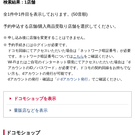
検索結果：1店舗
全1件中1件目を表示しております。(50音順)
予約申込する店舗/購入商品受取り店舗を選択してください。
申し込み後に店舗を変更することはできません。
予約手続きにはログインが必要です。
ドコモ回線にてアクセスいただいた場合は「ネットワーク暗証番号」が必要
です。ネットワーク暗証番号については
こちら
をご確認ください。
Wi-Fiまたはご自宅のインターネット環境にてアクセスいただいた場合は「d
アカウントのID／パスワード」が必要です。ドコモの契約回線をお持ちでな
い方も、dアカウントの発行が可能です。
dアカウントの発行・確認は「
dアカウント発行
」でご確認ください。
ドコモショップを表示
量販店などを表示
ドコモショップ