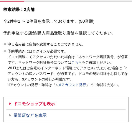
検索結果：2店舗
全2件中1 〜 2件目を表示しております。(50音順)
予約申込する店舗/購入商品受取り店舗を選択してください。
申し込み後に店舗を変更することはできません。
予約手続きにはログインが必要です。
ドコモ回線にてアクセスいただいた場合は「ネットワーク暗証番号」が必要
です。ネットワーク暗証番号については
こちら
をご確認ください。
Wi-Fiまたはご自宅のインターネット環境にてアクセスいただいた場合は「d
アカウントのID／パスワード」が必要です。ドコモの契約回線をお持ちでな
い方も、dアカウントの発行が可能です。
dアカウントの発行・確認は「
dアカウント発行
」でご確認ください。
ドコモショップを表示
量販店などを表示