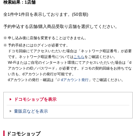
検索結果：1店舗
全1件中1件目を表示しております。(50音順)
予約申込する店舗/購入商品受取り店舗を選択してください。
申し込み後に店舗を変更することはできません。
予約手続きにはログインが必要です。
ドコモ回線にてアクセスいただいた場合は「ネットワーク暗証番号」が必要
です。ネットワーク暗証番号については
こちら
をご確認ください。
Wi-Fiまたはご自宅のインターネット環境にてアクセスいただいた場合は「d
アカウントのID／パスワード」が必要です。ドコモの契約回線をお持ちでな
い方も、dアカウントの発行が可能です。
dアカウントの発行・確認は「
dアカウント発行
」でご確認ください。
ドコモショップを表示
量販店などを表示
ドコモショップ