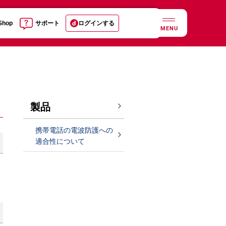
 Shop
サポート
ログインする
MENU
製品
携帯電話の電波防護への
適合性について