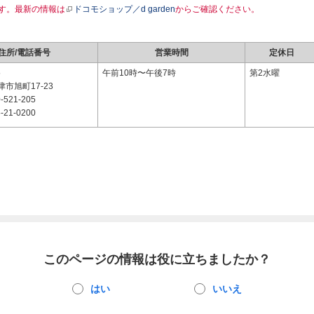
す。最新の情報は
ドコモショップ／d garden
からご確認ください。
住所/電話番号
営業時間
定休日
5
午前10時〜午後7時
第2水曜
市旭町17-23
-521-205
-21-0200
このページの情報は役に立ちましたか？
はい
いいえ