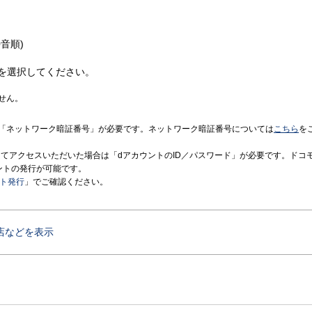
音順)
を選択してください。
せん。
「ネットワーク暗証番号」が必要です。ネットワーク暗証番号については
こちら
を
境にてアクセスいただいた場合は「dアカウントのID／パスワード」が必要です。ドコ
ントの発行が可能です。
ント発行
」でご確認ください。
店などを表示