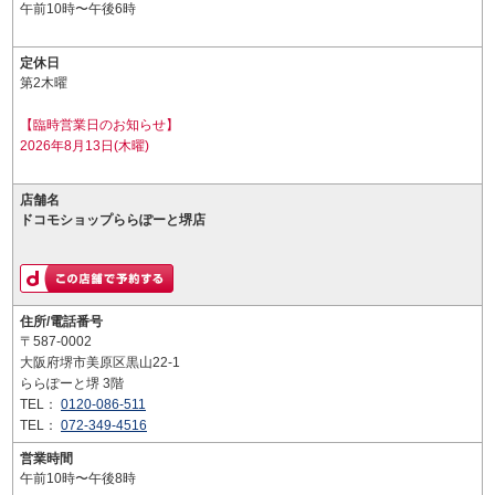
午前10時〜午後6時
定休日
第2木曜
【臨時営業日のお知らせ】
2026年8月13日(木曜)
店舗名
ドコモショップららぽーと堺店
住所/電話番号
〒587-0002
大阪府堺市美原区黒山22-1
ららぽーと堺 3階
TEL：
0120-086-511
TEL：
072-349-4516
営業時間
午前10時〜午後8時