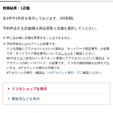
検索結果：1店舗
全1件中1件目を表示しております。(50音順)
予約申込する店舗/購入商品受取り店舗を選択してください。
申し込み後に店舗を変更することはできません。
予約手続きにはログインが必要です。
ドコモ回線にてアクセスいただいた場合は「ネットワーク暗証番号」が必要
です。ネットワーク暗証番号については
こちら
をご確認ください。
Wi-Fiまたはご自宅のインターネット環境にてアクセスいただいた場合は「d
アカウントのID／パスワード」が必要です。ドコモの契約回線をお持ちでな
い方も、dアカウントの発行が可能です。
dアカウントの発行・確認は「
dアカウント発行
」でご確認ください。
ドコモショップを表示
量販店などを表示