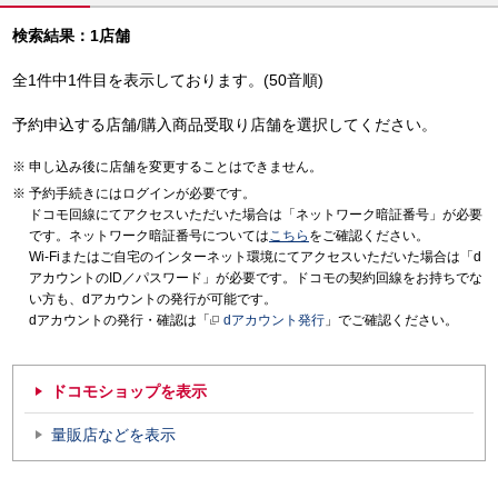
検索結果：1店舗
全1件中1件目を表示しております。(50音順)
予約申込する店舗/購入商品受取り店舗を選択してください。
申し込み後に店舗を変更することはできません。
予約手続きにはログインが必要です。
ドコモ回線にてアクセスいただいた場合は「ネットワーク暗証番号」が必要
です。ネットワーク暗証番号については
こちら
をご確認ください。
Wi-Fiまたはご自宅のインターネット環境にてアクセスいただいた場合は「d
アカウントのID／パスワード」が必要です。ドコモの契約回線をお持ちでな
い方も、dアカウントの発行が可能です。
dアカウントの発行・確認は「
dアカウント発行
」でご確認ください。
ドコモショップを表示
量販店などを表示