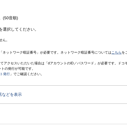
(50音順)
を選択してください。
せん。
「ネットワーク暗証番号」が必要です。ネットワーク暗証番号については
こちら
を
境にてアクセスいただいた場合は「dアカウントのID／パスワード」が必要です。ドコ
ントの発行が可能です。
ント発行
」でご確認ください。
店などを表示