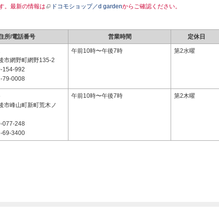
す。最新の情報は
ドコモショップ／d garden
からご確認ください。
住所/電話番号
営業時間
定休日
1
午前10時〜午後7時
第2水曜
市網野町網野135-2
-154-992
-79-0008
5
午前10時〜午後7時
第2木曜
後市峰山町新町荒木ノ
-077-248
-69-3400