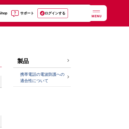
 Shop
サポート
ログインする
MENU
製品
携帯電話の電波防護への
適合性について