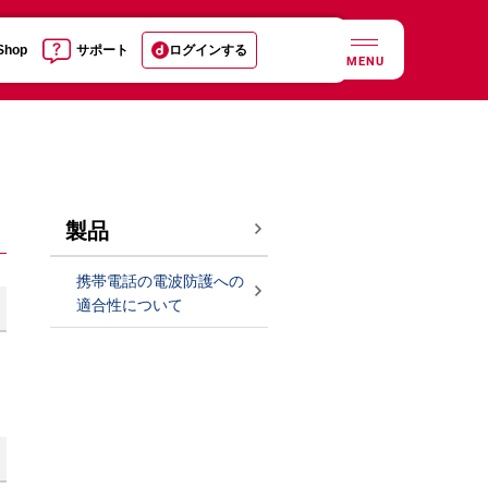
 Shop
サポート
ログインする
MENU
製品
携帯電話の電波防護への
適合性について