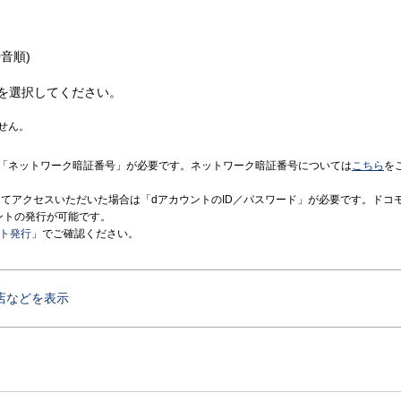
音順)
を選択してください。
せん。
「ネットワーク暗証番号」が必要です。ネットワーク暗証番号については
こちら
を
境にてアクセスいただいた場合は「dアカウントのID／パスワード」が必要です。ドコ
ントの発行が可能です。
ント発行
」でご確認ください。
店などを表示