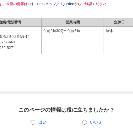
す。最新の情報は
ドコモショップ／d garden
からご確認ください。
住所/電話番号
営業時間
定休日
7
午前9時30分〜午後6時
無休
清水町伏見58-14
-767-663
939-5271
このページの情報は役に立ちましたか？
はい
いいえ