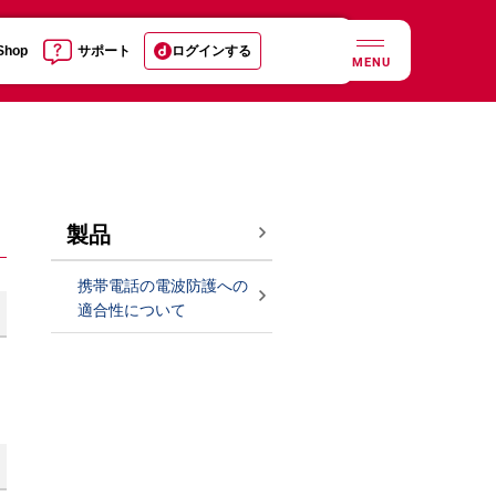
 Shop
サポート
ログインする
MENU
製品
携帯電話の電波防護への
適合性について