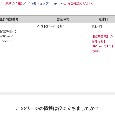
す。最新の情報は
ドコモショップ／d garden
からご確認ください。
住所/電話番号
営業時間
定休日
1
午前10時〜午後7時
第2水曜
鷲津484-6
-066-706
【臨時営業日の
574-0555
お知らせ】
2026年8月12日
(水曜)
このページの情報は役に立ちましたか？