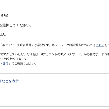
音順)
を選択してください。
せん。
「ネットワーク暗証番号」が必要です。ネットワーク暗証番号については
こちら
を
境にてアクセスいただいた場合は「dアカウントのID／パスワード」が必要です。ドコ
ントの発行が可能です。
ント発行
」でご確認ください。
店などを表示