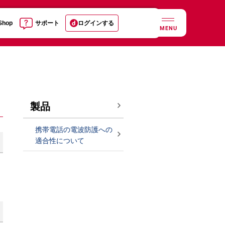
 Shop
サポート
ログインする
MENU
製品
携帯電話の電波防護への
適合性について