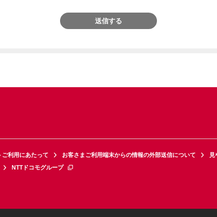
送信する
トご利用にあたって
お客さまご利用端末からの情報の外部送信について
見
NTTドコモグループ