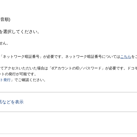
音順)
を選択してください。
せん。
「ネットワーク暗証番号」が必要です。ネットワーク暗証番号については
こちら
を
境にてアクセスいただいた場合は「dアカウントのID／パスワード」が必要です。ドコ
ントの発行が可能です。
ント発行
」でご確認ください。
店などを表示