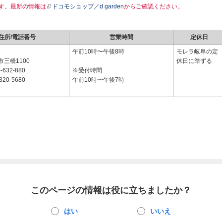
す。最新の情報は
ドコモショップ／d garden
からご確認ください。
住所/電話番号
営業時間
定休日
6
午前10時〜午後8時
モレラ岐阜の定
三橋1100
休日に準ずる
-632-880
※受付時間
320-5680
午前10時〜午後7時
このページの情報は役に立ちましたか？
はい
いいえ