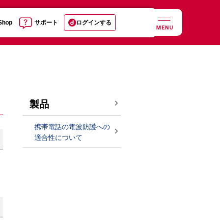
 Shop
サポート
ログインする
MENU
製品
携帯電話の電波防護への
適合性について