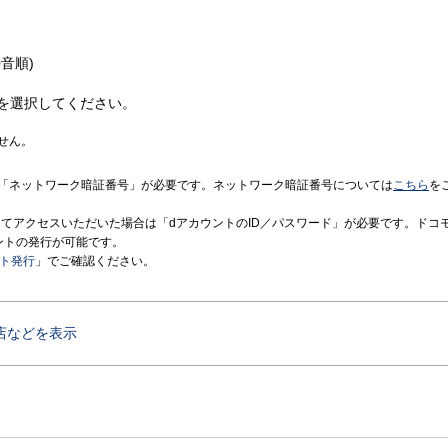
音順)
を選択してください。
せん。
「ネットワーク暗証番号」が必要です。ネットワーク暗証番号については
こちら
を
境にてアクセスいただいた場合は「dアカウントのID／パスワード」が必要です。ドコ
ントの発行が可能です。
ント発行
」でご確認ください。
店などを表示