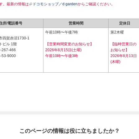
す。最新の情報は
ドコモショップ／d garden
からご確認ください。
住所/電話番号
営業時間
定休日
2
午前10時〜午後7時
第2木曜
四賀赤沼1730-1
トビル 1階
【営業時間変更のお知らせ】
【臨時営業日の
-267-466
2026年8月15日(土曜)
お知らせ】
-53-9000
午前10時〜午後3時
2026年8月13日
(木曜)
このページの情報は役に立ちましたか？