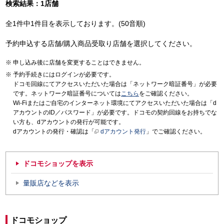
検索結果：1店舗
全1件中1件目を表示しております。(50音順)
予約申込する店舗/購入商品受取り店舗を選択してください。
申し込み後に店舗を変更することはできません。
予約手続きにはログインが必要です。
ドコモ回線にてアクセスいただいた場合は「ネットワーク暗証番号」が必要
です。ネットワーク暗証番号については
こちら
をご確認ください。
Wi-Fiまたはご自宅のインターネット環境にてアクセスいただいた場合は「d
アカウントのID／パスワード」が必要です。ドコモの契約回線をお持ちでな
い方も、dアカウントの発行が可能です。
dアカウントの発行・確認は「
dアカウント発行
」でご確認ください。
ドコモショップを表示
量販店などを表示
ドコモショップ