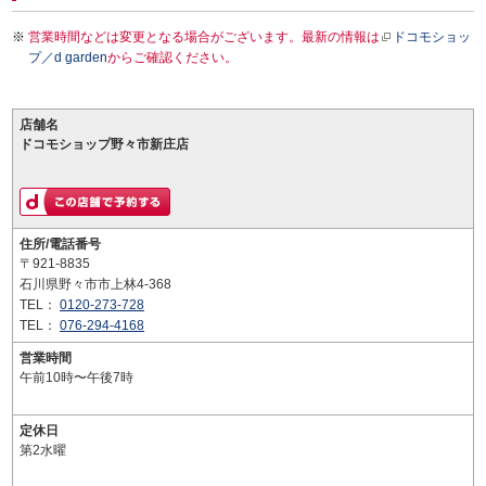
営業時間などは変更となる場合がございます。最新の情報は
ドコモショッ
プ／d garden
からご確認ください。
店舗名
ドコモショップ野々市新庄店
住所/電話番号
〒921-8835
石川県野々市市上林4-368
TEL：
0120-273-728
TEL：
076-294-4168
営業時間
午前10時〜午後7時
定休日
第2水曜