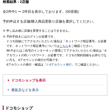
検索結果：2店舗
全2件中1 〜 2件目を表示しております。(50音順)
予約申込する店舗/購入商品受取り店舗を選択してください。
申し込み後に店舗を変更することはできません。
予約手続きにはログインが必要です。
ドコモ回線にてアクセスいただいた場合は「ネットワーク暗証番号」が必要
です。ネットワーク暗証番号については
こちら
をご確認ください。
Wi-Fiまたはご自宅のインターネット環境にてアクセスいただいた場合は「d
アカウントのID／パスワード」が必要です。ドコモの契約回線をお持ちでな
い方も、dアカウントの発行が可能です。
dアカウントの発行・確認は「
dアカウント発行
」でご確認ください。
ドコモショップを表示
量販店などを表示
ドコモショップ