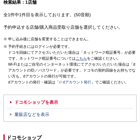
検索結果：1店舗
全1件中1件目を表示しております。(50音順)
予約申込する店舗/購入商品受取り店舗を選択してください。
申し込み後に店舗を変更することはできません。
予約手続きにはログインが必要です。
ドコモ回線にてアクセスいただいた場合は「ネットワーク暗証番号」が必要
です。ネットワーク暗証番号については
こちら
をご確認ください。
Wi-Fiまたはご自宅のインターネット環境にてアクセスいただいた場合は「d
アカウントのID／パスワード」が必要です。ドコモの契約回線をお持ちでな
い方も、dアカウントの発行が可能です。
dアカウントの発行・確認は「
dアカウント発行
」でご確認ください。
ドコモショップを表示
量販店などを表示
ドコモショップ