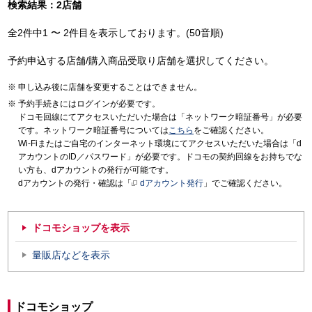
検索結果：2店舗
全2件中1 〜 2件目を表示しております。(50音順)
予約申込する店舗/購入商品受取り店舗を選択してください。
申し込み後に店舗を変更することはできません。
予約手続きにはログインが必要です。
ドコモ回線にてアクセスいただいた場合は「ネットワーク暗証番号」が必要
です。ネットワーク暗証番号については
こちら
をご確認ください。
Wi-Fiまたはご自宅のインターネット環境にてアクセスいただいた場合は「d
アカウントのID／パスワード」が必要です。ドコモの契約回線をお持ちでな
い方も、dアカウントの発行が可能です。
dアカウントの発行・確認は「
dアカウント発行
」でご確認ください。
ドコモショップを表示
量販店などを表示
ドコモショップ