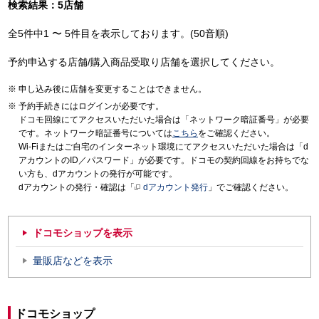
検索結果：5店舗
全5件中1 〜 5件目を表示しております。(50音順)
予約申込する店舗/購入商品受取り店舗を選択してください。
申し込み後に店舗を変更することはできません。
予約手続きにはログインが必要です。
ドコモ回線にてアクセスいただいた場合は「ネットワーク暗証番号」が必要
です。ネットワーク暗証番号については
こちら
をご確認ください。
Wi-Fiまたはご自宅のインターネット環境にてアクセスいただいた場合は「d
アカウントのID／パスワード」が必要です。ドコモの契約回線をお持ちでな
い方も、dアカウントの発行が可能です。
dアカウントの発行・確認は「
dアカウント発行
」でご確認ください。
ドコモショップを表示
量販店などを表示
ドコモショップ