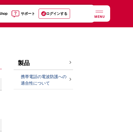
 Shop
サポート
ログインする
MENU
製品
携帯電話の電波防護への
適合性について