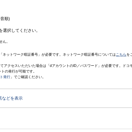
音順)
を選択してください。
せん。
「ネットワーク暗証番号」が必要です。ネットワーク暗証番号については
こちら
を
境にてアクセスいただいた場合は「dアカウントのID／パスワード」が必要です。ドコ
ントの発行が可能です。
ント発行
」でご確認ください。
店などを表示