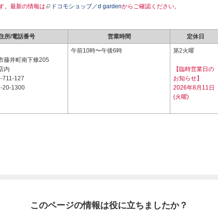
す。最新の情報は
ドコモショップ／d garden
からご確認ください。
住所/電話番号
営業時間
定休日
4
午前10時〜午後6時
第2火曜
市藤井町南下條205
店内
【臨時営業日の
-711-127
お知らせ】
-20-1300
2026年8月11日
(火曜)
このページの情報は役に立ちましたか？