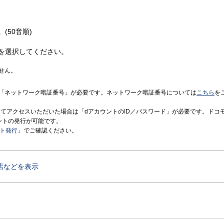
(50音順)
を選択してください。
せん。
「ネットワーク暗証番号」が必要です。ネットワーク暗証番号については
こちら
を
境にてアクセスいただいた場合は「dアカウントのID／パスワード」が必要です。ドコ
ントの発行が可能です。
ント発行
」でご確認ください。
店などを表示