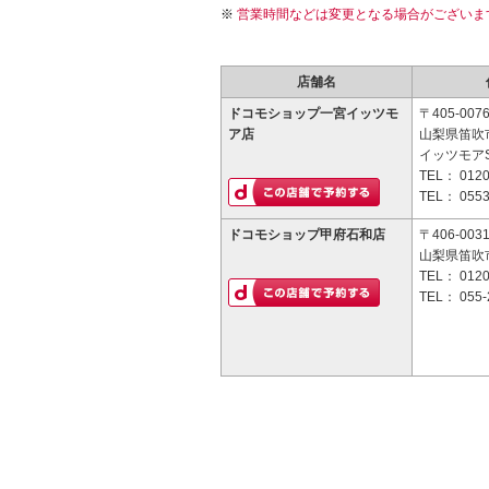
営業時間などは変更となる場合がございま
店舗名
ドコモショップ一宮イッツモ
〒405-007
ア店
山梨県笛吹
イッツモア
TEL：
0120
TEL：
0553
ドコモショップ甲府石和店
〒406-003
山梨県笛吹市
TEL：
0120
TEL：
055-