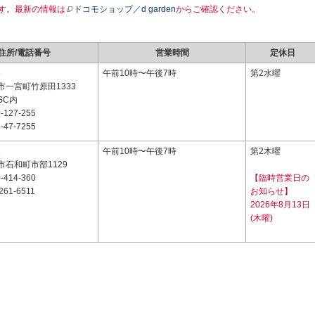
す。最新の情報は
ドコモショップ／d garden
からご確認ください。
住所/電話番号
営業時間
定休日
6
午前10時〜午後7時
第2水曜
市一宮町竹原田1333
SC内
-127-255
-47-7255
1
午前10時〜午後7時
第2木曜
石和町市部1129
-414-360
【臨時営業日の
261-6511
お知らせ】
2026年8月13日
(木曜)