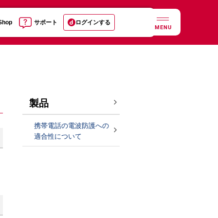
 Shop
サポート
ログインする
MENU
製品
携帯電話の電波防護への
適合性について