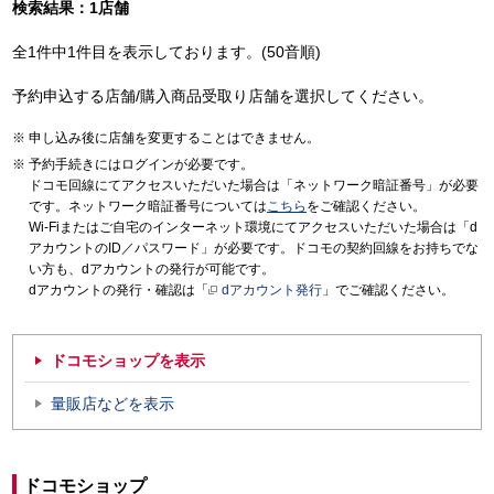
検索結果：1店舗
全1件中1件目を表示しております。(50音順)
予約申込する店舗/購入商品受取り店舗を選択してください。
申し込み後に店舗を変更することはできません。
予約手続きにはログインが必要です。
ドコモ回線にてアクセスいただいた場合は「ネットワーク暗証番号」が必要
です。ネットワーク暗証番号については
こちら
をご確認ください。
Wi-Fiまたはご自宅のインターネット環境にてアクセスいただいた場合は「d
アカウントのID／パスワード」が必要です。ドコモの契約回線をお持ちでな
い方も、dアカウントの発行が可能です。
dアカウントの発行・確認は「
dアカウント発行
」でご確認ください。
ドコモショップを表示
量販店などを表示
ドコモショップ