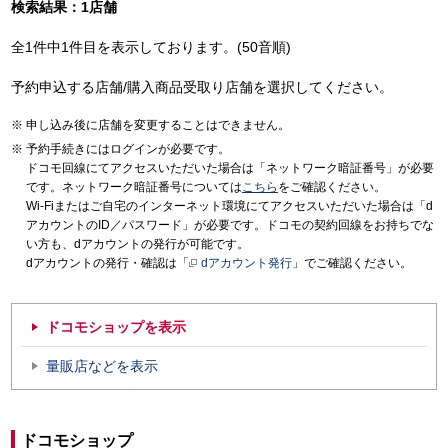
検索結果：1店舗
全1件中1件目を表示しております。(50音順)
予約申込する店舗/購入商品受取り店舗を選択してください。
申し込み後に店舗を変更することはできません。
予約手続きにはログインが必要です。
ドコモ回線にてアクセスいただいた場合は「ネットワーク暗証番号」が必要
です。ネットワーク暗証番号については
こちら
をご確認ください。
Wi-Fiまたはご自宅のインターネット環境にてアクセスいただいた場合は「d
アカウントのID／パスワード」が必要です。ドコモの契約回線をお持ちでな
い方も、dアカウントの発行が可能です。
dアカウントの発行・確認は「
dアカウント発行
」でご確認ください。
ドコモショップを表示
量販店などを表示
ドコモショップ