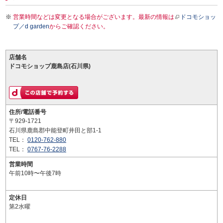
営業時間などは変更となる場合がございます。最新の情報は
ドコモショッ
プ／d garden
からご確認ください。
店舗名
ドコモショップ鹿島店(石川県)
住所/電話番号
〒929-1721
石川県鹿島郡中能登町井田と部1-1
TEL：
0120-762-880
TEL：
0767-76-2288
営業時間
午前10時〜午後7時
定休日
第2水曜