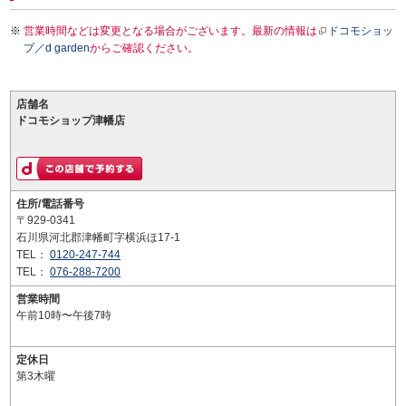
営業時間などは変更となる場合がございます。最新の情報は
ドコモショッ
プ／d garden
からご確認ください。
店舗名
ドコモショップ津幡店
住所/電話番号
〒929-0341
石川県河北郡津幡町字横浜ほ17-1
TEL：
0120-247-744
TEL：
076-288-7200
営業時間
午前10時〜午後7時
定休日
第3木曜