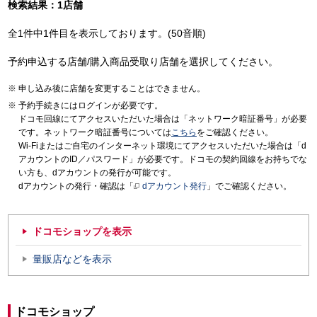
検索結果：1店舗
全1件中1件目を表示しております。(50音順)
予約申込する店舗/購入商品受取り店舗を選択してください。
申し込み後に店舗を変更することはできません。
予約手続きにはログインが必要です。
ドコモ回線にてアクセスいただいた場合は「ネットワーク暗証番号」が必要
です。ネットワーク暗証番号については
こちら
をご確認ください。
Wi-Fiまたはご自宅のインターネット環境にてアクセスいただいた場合は「d
アカウントのID／パスワード」が必要です。ドコモの契約回線をお持ちでな
い方も、dアカウントの発行が可能です。
dアカウントの発行・確認は「
dアカウント発行
」でご確認ください。
ドコモショップを表示
量販店などを表示
ドコモショップ