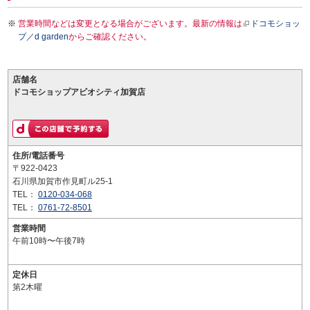
営業時間などは変更となる場合がございます。最新の情報は
ドコモショッ
プ／d garden
からご確認ください。
店舗名
ドコモショップアビオシティ加賀店
住所/電話番号
〒922-0423
石川県加賀市作見町ル25-1
TEL：
0120-034-068
TEL：
0761-72-8501
営業時間
午前10時〜午後7時
定休日
第2木曜