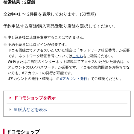
検索結果：2店舗
全2件中1 〜 2件目を表示しております。(50音順)
予約申込する店舗/購入商品受取り店舗を選択してください。
申し込み後に店舗を変更することはできません。
予約手続きにはログインが必要です。
ドコモ回線にてアクセスいただいた場合は「ネットワーク暗証番号」が必要
です。ネットワーク暗証番号については
こちら
をご確認ください。
Wi-Fiまたはご自宅のインターネット環境にてアクセスいただいた場合は「d
アカウントのID／パスワード」が必要です。ドコモの契約回線をお持ちでな
い方も、dアカウントの発行が可能です。
dアカウントの発行・確認は「
dアカウント発行
」でご確認ください。
ドコモショップを表示
量販店などを表示
ドコモショップ