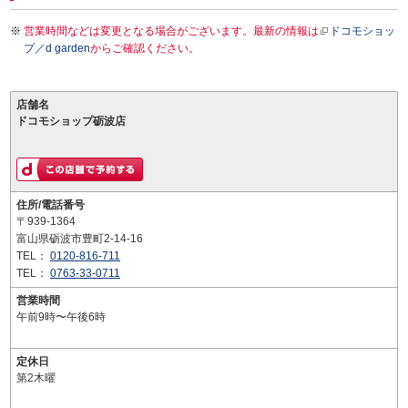
営業時間などは変更となる場合がございます。最新の情報は
ドコモショッ
プ／d garden
からご確認ください。
店舗名
ドコモショップ砺波店
住所/電話番号
〒939-1364
富山県砺波市豊町2-14-16
TEL：
0120-816-711
TEL：
0763-33-0711
営業時間
午前9時〜午後6時
定休日
第2木曜