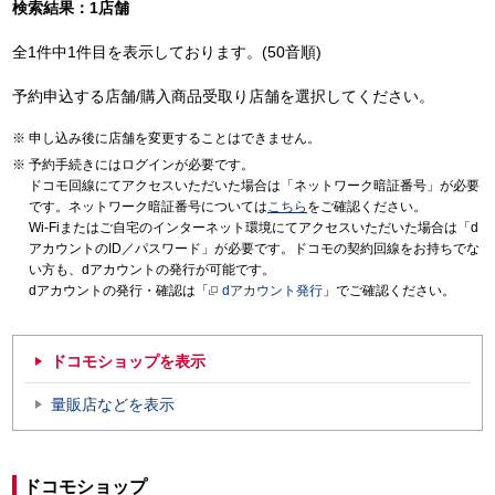
検索結果：1店舗
全1件中1件目を表示しております。(50音順)
予約申込する店舗/購入商品受取り店舗を選択してください。
申し込み後に店舗を変更することはできません。
予約手続きにはログインが必要です。
ドコモ回線にてアクセスいただいた場合は「ネットワーク暗証番号」が必要
です。ネットワーク暗証番号については
こちら
をご確認ください。
Wi-Fiまたはご自宅のインターネット環境にてアクセスいただいた場合は「d
アカウントのID／パスワード」が必要です。ドコモの契約回線をお持ちでな
い方も、dアカウントの発行が可能です。
dアカウントの発行・確認は「
dアカウント発行
」でご確認ください。
ドコモショップを表示
量販店などを表示
ドコモショップ