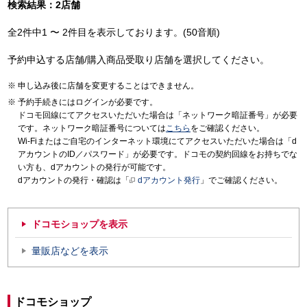
検索結果：2店舗
全2件中1 〜 2件目を表示しております。(50音順)
予約申込する店舗/購入商品受取り店舗を選択してください。
申し込み後に店舗を変更することはできません。
予約手続きにはログインが必要です。
ドコモ回線にてアクセスいただいた場合は「ネットワーク暗証番号」が必要
です。ネットワーク暗証番号については
こちら
をご確認ください。
Wi-Fiまたはご自宅のインターネット環境にてアクセスいただいた場合は「d
アカウントのID／パスワード」が必要です。ドコモの契約回線をお持ちでな
い方も、dアカウントの発行が可能です。
dアカウントの発行・確認は「
dアカウント発行
」でご確認ください。
ドコモショップを表示
量販店などを表示
ドコモショップ