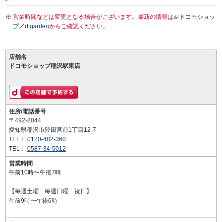
営業時間などは変更となる場合がございます。最新の情報は
ドコモショッ
プ／d garden
からご確認ください。
店舗名
ドコモショップ稲沢駅東店
住所/電話番号
〒492-8044
愛知県稲沢市陸田宮前1丁目12-7
TEL：
0120-482-360
TEL：
0587-34-5012
営業時間
午前10時〜午後7時
【毎週土曜 毎週日曜 祝日】
午前9時〜午後6時