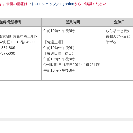
す。最新の情報は
ドコモショップ／d garden
からご確認ください。
住所/電話番号
営業時間
定休日
6
午前10時〜午後8時
ららぽーと愛知
郡東郷町東郷中央土地区
東郷の定休日に
街区1・3 3階34500
【毎週土曜】
準ずる
-336-886
午前10時〜午後9時
-37-5030
【毎週日曜 祝日】
午前10時〜午後8時
受付時間:日祝平日10時～19時/土曜
午前10時〜午後8時