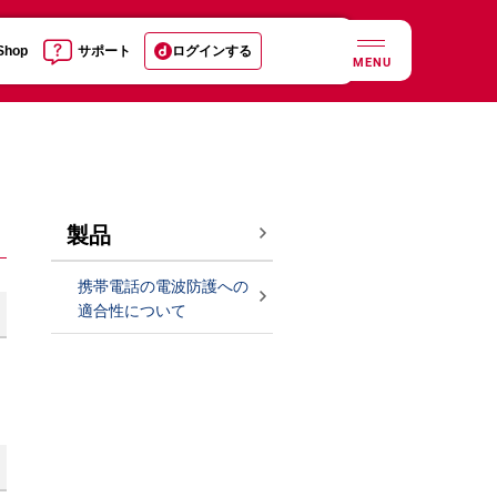
 Shop
サポート
ログインする
MENU
製品
携帯電話の電波防護への
適合性について