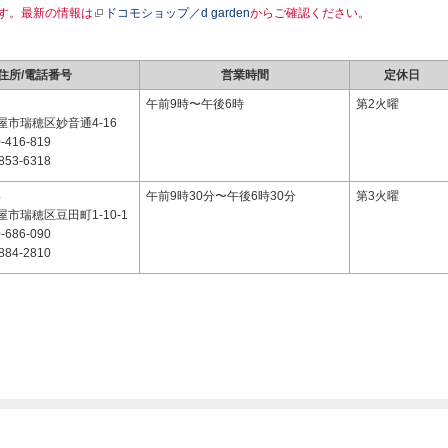
す。最新の情報は
ドコモショップ／d garden
からご確認ください。
住所/電話番号
営業時間
定休日
2
午前9時〜午後6時
第2火曜
市瑞穂区妙音通4-16
-416-819
853-6318
4
午前9時30分〜午後6時30分
第3火曜
市瑞穂区豆田町1-10-1
-686-090
884-2810