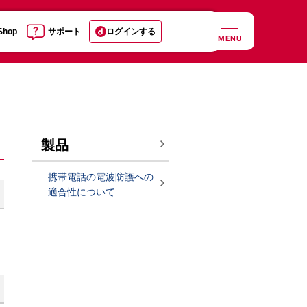
 Shop
サポート
ログインする
MENU
製品
携帯電話の電波防護への
適合性について