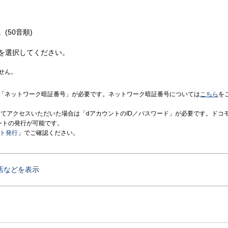
(50音順)
を選択してください。
せん。
「ネットワーク暗証番号」が必要です。ネットワーク暗証番号については
こちら
を
境にてアクセスいただいた場合は「dアカウントのID／パスワード」が必要です。ドコ
ントの発行が可能です。
ント発行
」でご確認ください。
店などを表示