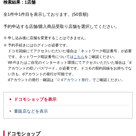
検索結果：1店舗
全1件中1件目を表示しております。(50音順)
予約申込する店舗/購入商品受取り店舗を選択してください。
申し込み後に店舗を変更することはできません。
予約手続きにはログインが必要です。
ドコモ回線にてアクセスいただいた場合は「ネットワーク暗証番号」が必要
です。ネットワーク暗証番号については
こちら
をご確認ください。
Wi-Fiまたはご自宅のインターネット環境にてアクセスいただいた場合は「d
アカウントのID／パスワード」が必要です。ドコモの契約回線をお持ちでな
い方も、dアカウントの発行が可能です。
dアカウントの発行・確認は「
dアカウント発行
」でご確認ください。
ドコモショップを表示
量販店などを表示
ドコモショップ