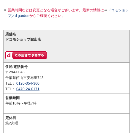
営業時間などは変更となる場合がございます。最新の情報は
ドコモショッ
プ／d garden
からご確認ください。
店舗名
ドコモショップ館山店
住所/電話番号
〒294-0043
千葉県館山市安布里743
TEL：
0120-354-360
TEL：
0470-24-0171
営業時間
午前10時〜午後7時
定休日
第2火曜