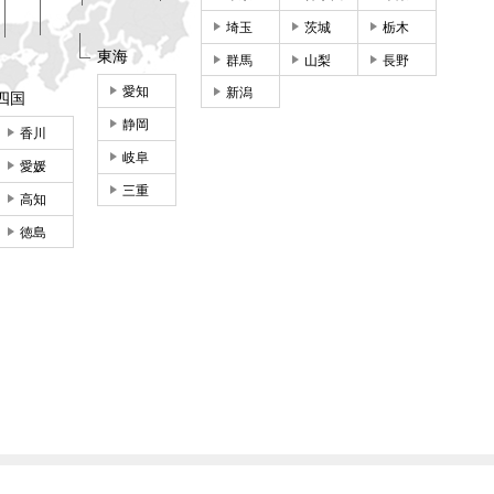
埼玉
茨城
栃木
東海
群馬
山梨
長野
愛知
新潟
四国
静岡
香川
岐阜
愛媛
三重
高知
徳島