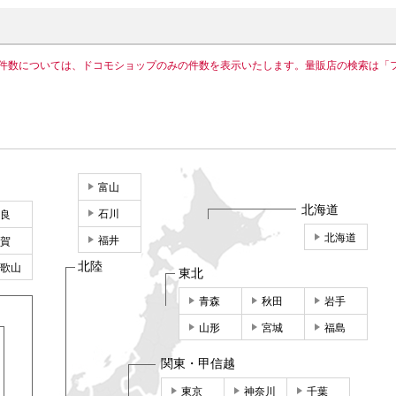
件数については、ドコモショップのみの件数を表示いたします。量販店の検索は「
富山
北海道
石川
良
北海道
福井
賀
北陸
歌山
東北
青森
秋田
岩手
山形
宮城
福島
関東・甲信越
東京
神奈川
千葉