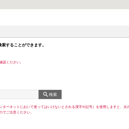
検索することができます。
確認ください。
検索
ンターネットにおいて使ってはいけないとされる漢字や記号）を使用しますと、次
のでご注意ください。