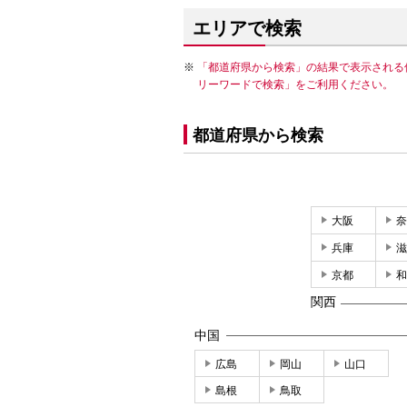
エリアで検索
「都道府県から検索」の結果で表示される
リーワードで検索」をご利用ください。
都道府県から検索
大阪
奈
兵庫
滋
京都
和
関西
中国
広島
岡山
山口
島根
鳥取