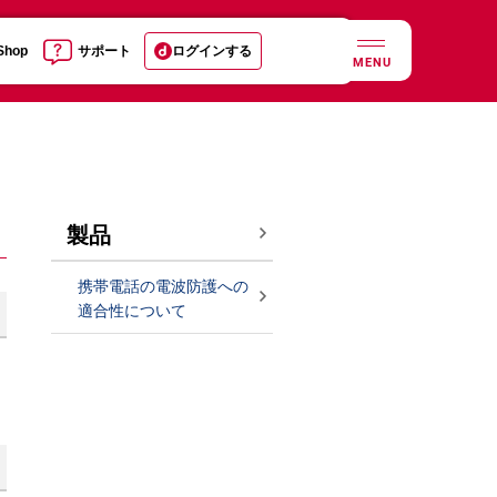
 Shop
サポート
ログインする
MENU
製品
携帯電話の電波防護への
適合性について