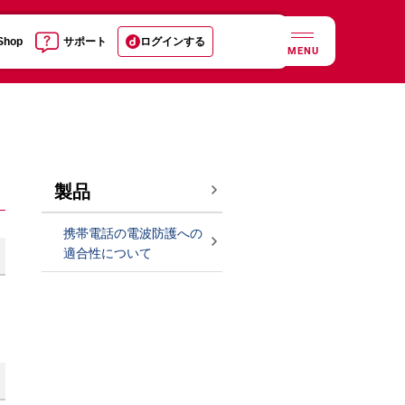
 Shop
サポート
ログインする
MENU
製品
携帯電話の電波防護への
適合性について