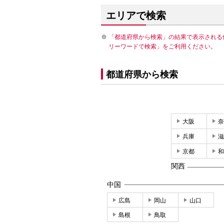
エリアで検索
「都道府県から検索」の結果で表示される
リーワードで検索」をご利用ください。
都道府県から検索
大阪
奈
兵庫
滋
京都
和
関西
中国
広島
岡山
山口
島根
鳥取