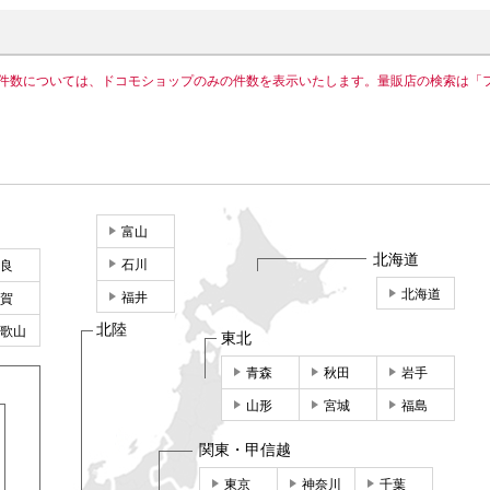
件数については、ドコモショップのみの件数を表示いたします。量販店の検索は「
富山
北海道
石川
良
北海道
福井
賀
北陸
歌山
東北
青森
秋田
岩手
山形
宮城
福島
関東・甲信越
東京
神奈川
千葉