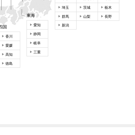
埼玉
茨城
栃木
東海
群馬
山梨
長野
愛知
新潟
四国
静岡
香川
岐阜
愛媛
三重
高知
徳島