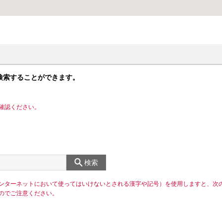
検索することができます。
確認ください。
検索
ンターネットにおいて使ってはいけないとされる漢字や記号）を使用しますと、次
のでご注意ください。