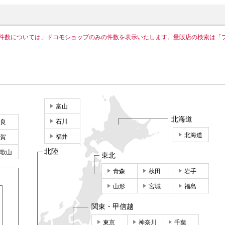
件数については、ドコモショップのみの件数を表示いたします。量販店の検索は「
富山
北海道
石川
良
北海道
福井
賀
北陸
歌山
東北
青森
秋田
岩手
山形
宮城
福島
関東・甲信越
東京
神奈川
千葉