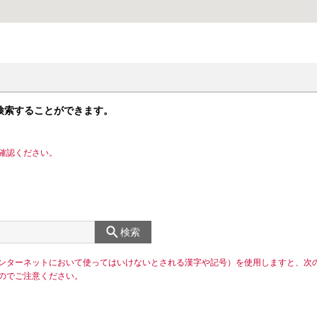
検索することができます。
確認ください。
検索
ンターネットにおいて使ってはいけないとされる漢字や記号）を使用しますと、次
のでご注意ください。