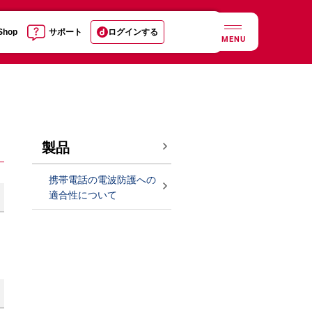
 Shop
サポート
ログインする
MENU
製品
携帯電話の電波防護への
適合性について