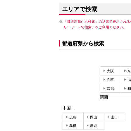
エリアで検索
「都道府県から検索」の結果で表示される
リーワードで検索」をご利用ください。
都道府県から検索
大阪
奈
兵庫
滋
京都
和
関西
中国
広島
岡山
山口
島根
鳥取