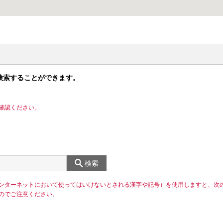
検索することができます。
確認ください。
検索
ンターネットにおいて使ってはいけないとされる漢字や記号）を使用しますと、次
のでご注意ください。