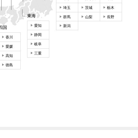
埼玉
茨城
栃木
東海
群馬
山梨
長野
愛知
新潟
四国
静岡
香川
岐阜
愛媛
三重
高知
徳島