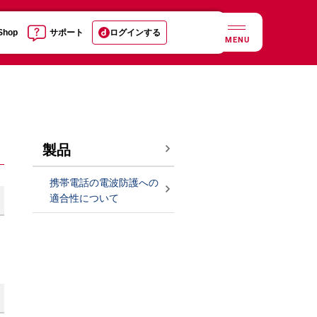
 Shop
サポート
ログインする
MENU
製品
携帯電話の電波防護への
適合性について