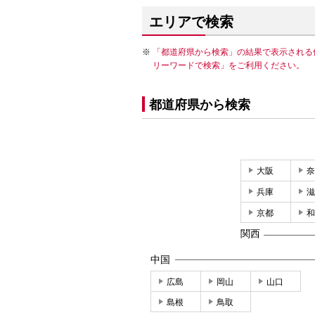
エリアで検索
「都道府県から検索」の結果で表示される
リーワードで検索」をご利用ください。
都道府県から検索
大阪
奈
兵庫
滋
京都
和
関西
中国
広島
岡山
山口
島根
鳥取