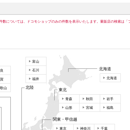
件数については、ドコモショップのみの件数を表示いたします。量販店の検索は「
富山
北海道
石川
良
北海道
福井
賀
北陸
歌山
東北
青森
秋田
岩手
山形
宮城
福島
関東・甲信越
東京
神奈川
千葉