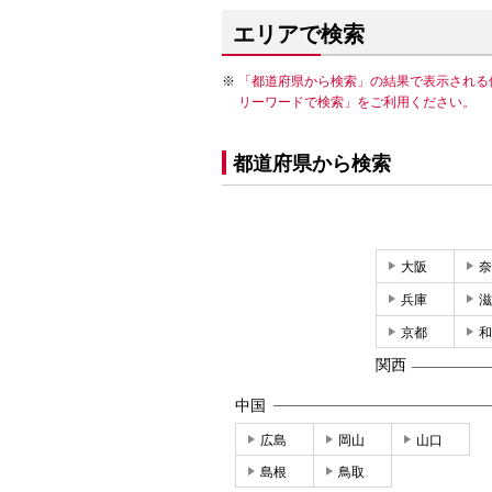
エリアで検索
「都道府県から検索」の結果で表示される
リーワードで検索」をご利用ください。
都道府県から検索
大阪
奈
兵庫
滋
京都
和
関西
中国
広島
岡山
山口
島根
鳥取