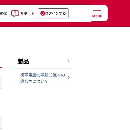
 Shop
サポート
ログインする
MENU
製品
携帯電話の電波防護への
適合性について