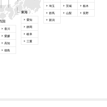
埼玉
茨城
栃木
東海
群馬
山梨
長野
愛知
新潟
四国
静岡
香川
岐阜
愛媛
三重
高知
徳島