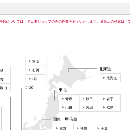
件数については、ドコモショップのみの件数を表示いたします。量販店の検索は「
富山
北海道
石川
良
北海道
福井
賀
北陸
歌山
東北
青森
秋田
岩手
山形
宮城
福島
関東・甲信越
東京
神奈川
千葉