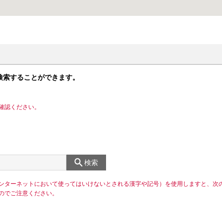
検索することができます。
確認ください。
検索
ンターネットにおいて使ってはいけないとされる漢字や記号）を使用しますと、次
のでご注意ください。