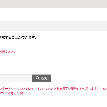
検索することができます。
確認ください。
検索
ンターネットにおいて使ってはいけないとされる漢字や記号）を使用しますと、次
のでご注意ください。