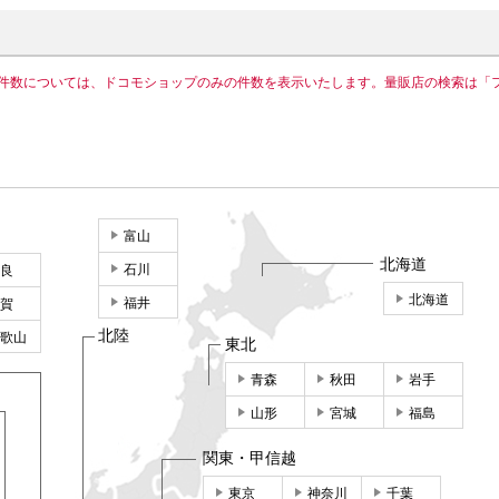
件数については、ドコモショップのみの件数を表示いたします。量販店の検索は「
富山
北海道
石川
良
北海道
福井
賀
北陸
歌山
東北
青森
秋田
岩手
山形
宮城
福島
関東・甲信越
東京
神奈川
千葉