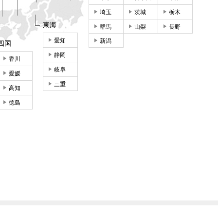
埼玉
茨城
栃木
東海
群馬
山梨
長野
愛知
新潟
四国
静岡
香川
岐阜
愛媛
三重
高知
徳島