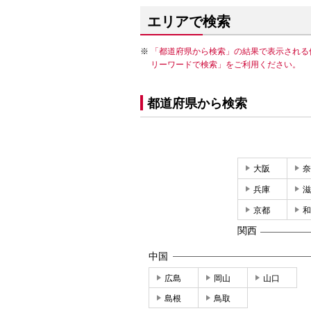
エリアで検索
「都道府県から検索」の結果で表示される
リーワードで検索」をご利用ください。
都道府県から検索
大阪
奈
兵庫
滋
京都
和
関西
中国
広島
岡山
山口
島根
鳥取