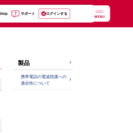
 Shop
サポート
ログインする
MENU
製品
携帯電話の電波防護への
適合性について