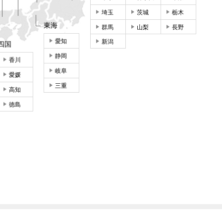
埼玉
茨城
栃木
東海
群馬
山梨
長野
愛知
新潟
四国
静岡
香川
岐阜
愛媛
三重
高知
徳島