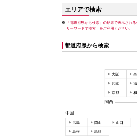
エリアで検索
「都道府県から検索」の結果で表示される
リーワードで検索」をご利用ください。
都道府県から検索
大阪
奈
兵庫
滋
京都
和
関西
中国
広島
岡山
山口
島根
鳥取