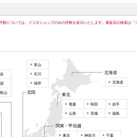
件数については、ドコモショップのみの件数を表示いたします。量販店の検索は「
富山
北海道
石川
良
北海道
福井
賀
北陸
歌山
東北
青森
秋田
岩手
山形
宮城
福島
関東・甲信越
東京
神奈川
千葉