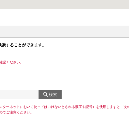
検索することができます。
確認ください。
検索
ンターネットにおいて使ってはいけないとされる漢字や記号）を使用しますと、次
のでご注意ください。