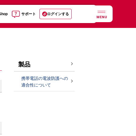
 Shop
サポート
ログインする
MENU
製品
携帯電話の電波防護への
適合性について