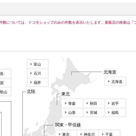
件数については、ドコモショップのみの件数を表示いたします。量販店の検索は「
富山
北海道
石川
良
北海道
福井
賀
北陸
歌山
東北
青森
秋田
岩手
山形
宮城
福島
関東・甲信越
東京
神奈川
千葉