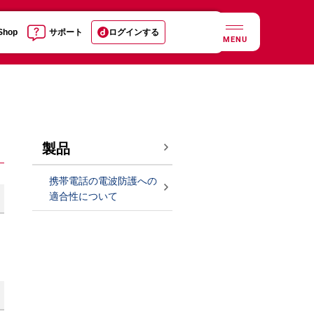
 Shop
サポート
ログインする
MENU
製品
携帯電話の電波防護への
適合性について