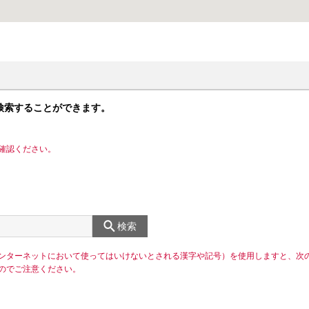
検索することができます。
確認ください。
検索
ンターネットにおいて使ってはいけないとされる漢字や記号）を使用しますと、次
のでご注意ください。