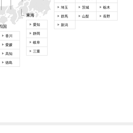
埼玉
茨城
栃木
東海
群馬
山梨
長野
愛知
新潟
四国
静岡
香川
岐阜
愛媛
三重
高知
徳島