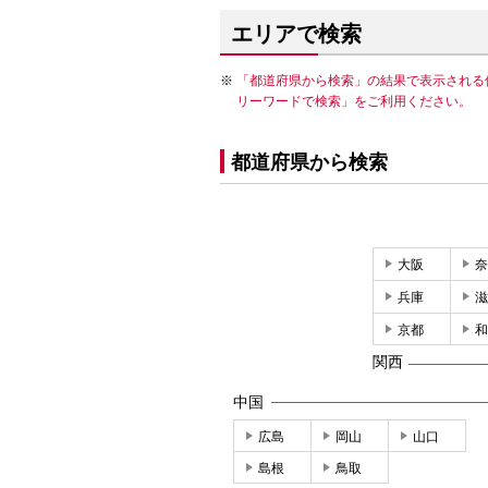
エリアで検索
「都道府県から検索」の結果で表示される
リーワードで検索」をご利用ください。
都道府県から検索
大阪
奈
兵庫
滋
京都
和
関西
中国
広島
岡山
山口
島根
鳥取