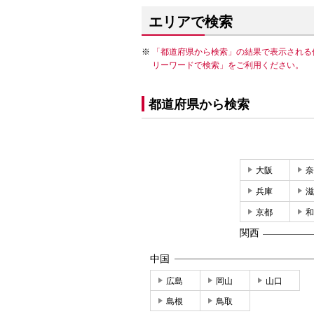
エリアで検索
「都道府県から検索」の結果で表示される
リーワードで検索」をご利用ください。
都道府県から検索
大阪
奈
兵庫
滋
京都
和
関西
中国
広島
岡山
山口
島根
鳥取