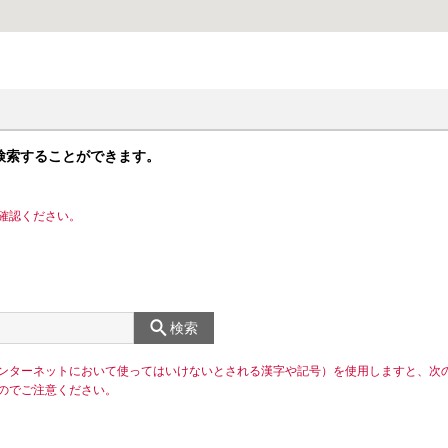
検索することができます。
確認ください。
検索
ンターネットにおいて使ってはいけないとされる漢字や記号）を使用しますと、次
のでご注意ください。