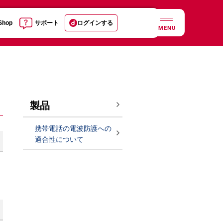
 Shop
サポート
ログインする
MENU
製品
携帯電話の電波防護への
適合性について