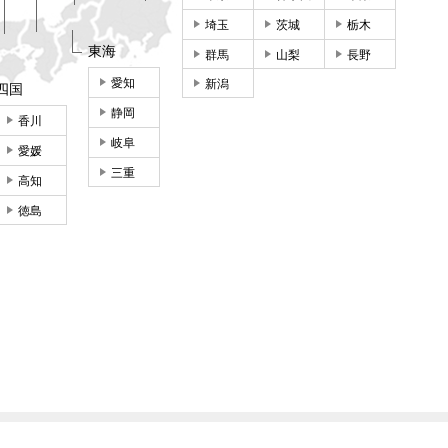
埼玉
茨城
栃木
東海
群馬
山梨
長野
愛知
新潟
四国
静岡
香川
岐阜
愛媛
三重
高知
徳島