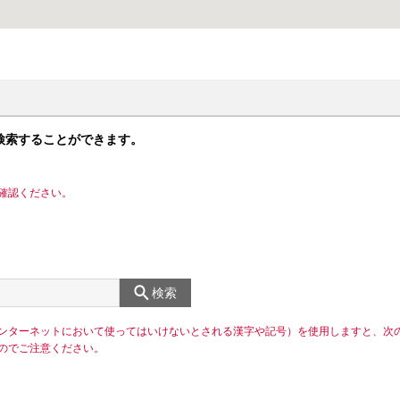
検索することができます。
確認ください。
検索
ンターネットにおいて使ってはいけないとされる漢字や記号）を使用しますと、次
のでご注意ください。