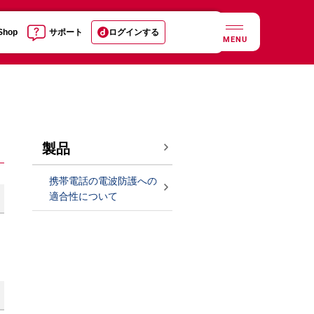
 Shop
サポート
ログインする
MENU
製品
携帯電話の電波防護への
適合性について