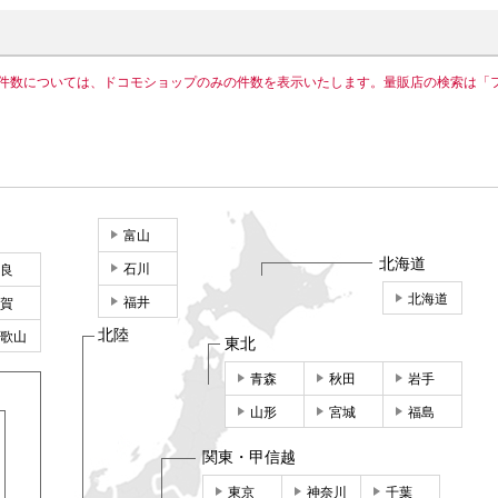
件数については、ドコモショップのみの件数を表示いたします。量販店の検索は「
富山
北海道
石川
良
北海道
福井
賀
北陸
歌山
東北
青森
秋田
岩手
山形
宮城
福島
関東・甲信越
東京
神奈川
千葉