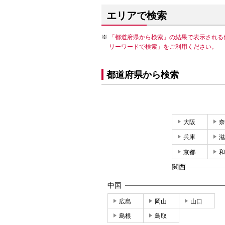
エリアで検索
「都道府県から検索」の結果で表示される
リーワードで検索」をご利用ください。
都道府県から検索
大阪
奈
兵庫
滋
京都
和
関西
中国
広島
岡山
山口
島根
鳥取