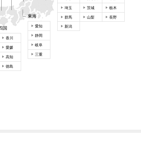
埼玉
茨城
栃木
東海
群馬
山梨
長野
愛知
新潟
四国
静岡
香川
岐阜
愛媛
三重
高知
徳島