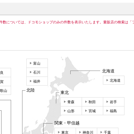
件数については、ドコモショップのみの件数を表示いたします。量販店の検索は「
富山
北海道
石川
良
北海道
福井
賀
北陸
歌山
東北
青森
秋田
岩手
山形
宮城
福島
関東・甲信越
東京
神奈川
千葉