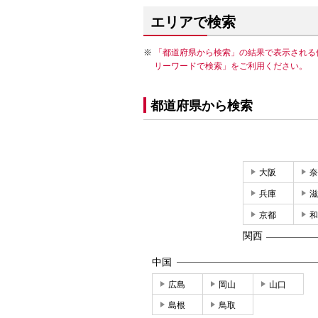
エリアで検索
「都道府県から検索」の結果で表示される
リーワードで検索」をご利用ください。
都道府県から検索
大阪
奈
兵庫
滋
京都
和
関西
中国
広島
岡山
山口
島根
鳥取