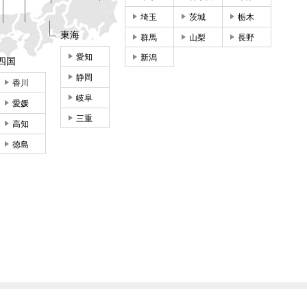
埼玉
茨城
栃木
東海
群馬
山梨
長野
愛知
新潟
四国
静岡
香川
岐阜
愛媛
三重
高知
徳島