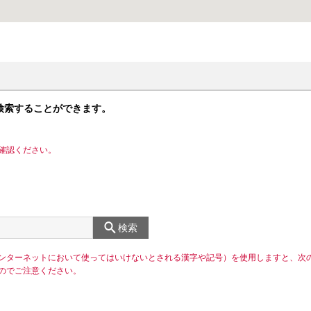
検索することができます。
確認ください。
検索
ンターネットにおいて使ってはいけないとされる漢字や記号）を使用しますと、次
のでご注意ください。