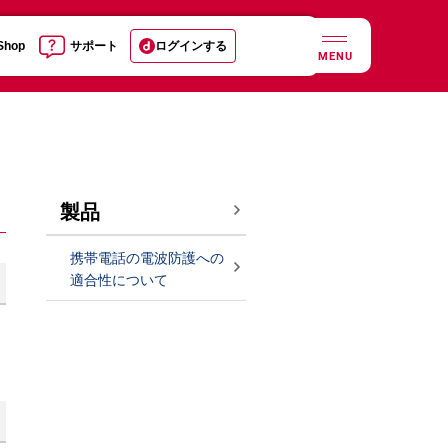
 Shop
サポート
ログインする
MENU
製品
携帯電話の電波防護への
適合性について