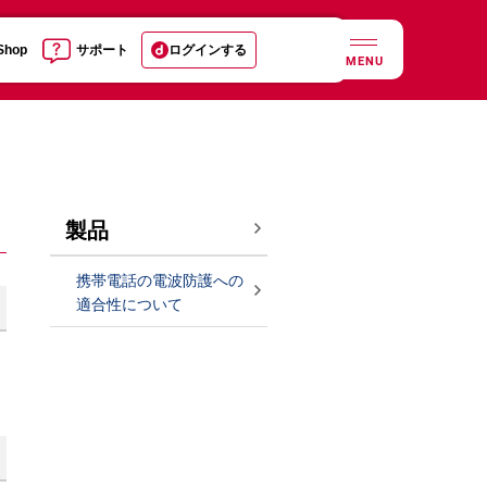
 Shop
サポート
ログインする
MENU
製品
携帯電話の電波防護への
適合性について