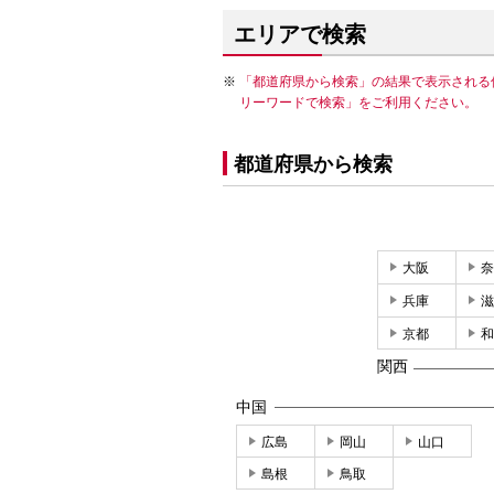
エリアで検索
「都道府県から検索」の結果で表示される
リーワードで検索」をご利用ください。
都道府県から検索
大阪
奈
兵庫
滋
京都
和
関西
中国
広島
岡山
山口
島根
鳥取