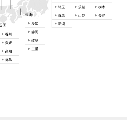
埼玉
茨城
栃木
東海
群馬
山梨
長野
愛知
新潟
四国
静岡
香川
岐阜
愛媛
三重
高知
徳島