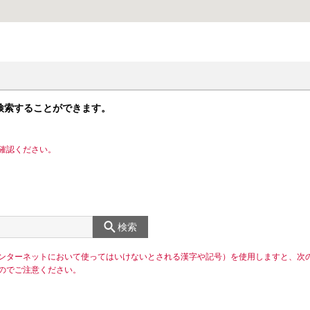
検索することができます。
確認ください。
検索
ンターネットにおいて使ってはいけないとされる漢字や記号）を使用しますと、次
のでご注意ください。