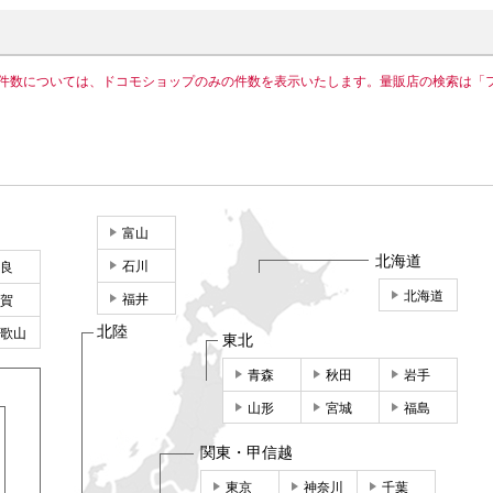
件数については、ドコモショップのみの件数を表示いたします。量販店の検索は「
富山
北海道
石川
良
北海道
福井
賀
北陸
歌山
東北
青森
秋田
岩手
山形
宮城
福島
関東・甲信越
東京
神奈川
千葉