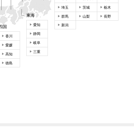
埼玉
茨城
栃木
東海
群馬
山梨
長野
愛知
新潟
四国
静岡
香川
岐阜
愛媛
三重
高知
徳島