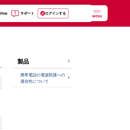
 Shop
サポート
ログインする
MENU
製品
携帯電話の電波防護への
適合性について