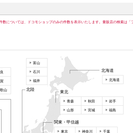
件数については、ドコモショップのみの件数を表示いたします。量販店の検索は「
富山
北海道
石川
良
北海道
福井
賀
北陸
歌山
東北
青森
秋田
岩手
山形
宮城
福島
関東・甲信越
東京
神奈川
千葉