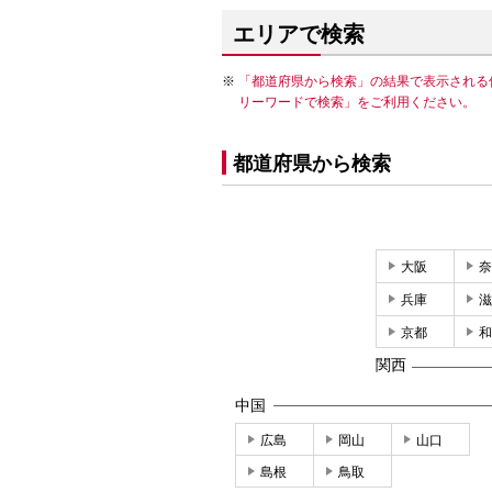
エリアで検索
「都道府県から検索」の結果で表示される
リーワードで検索」をご利用ください。
都道府県から検索
大阪
奈
兵庫
滋
京都
和
関西
中国
広島
岡山
山口
島根
鳥取