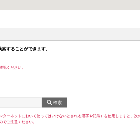
検索することができます。
確認ください。
検索
ンターネットにおいて使ってはいけないとされる漢字や記号）を使用しますと、次
のでご注意ください。