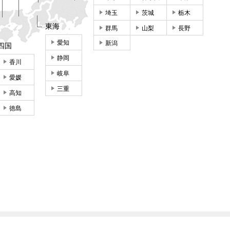
埼玉
茨城
栃木
東海
群馬
山梨
長野
愛知
新潟
四国
静岡
香川
岐阜
愛媛
三重
高知
徳島