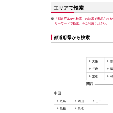
エリアで検索
「都道府県から検索」の結果で表示される
リーワードで検索」をご利用ください。
都道府県から検索
大阪
奈
兵庫
滋
京都
和
関西
中国
広島
岡山
山口
島根
鳥取