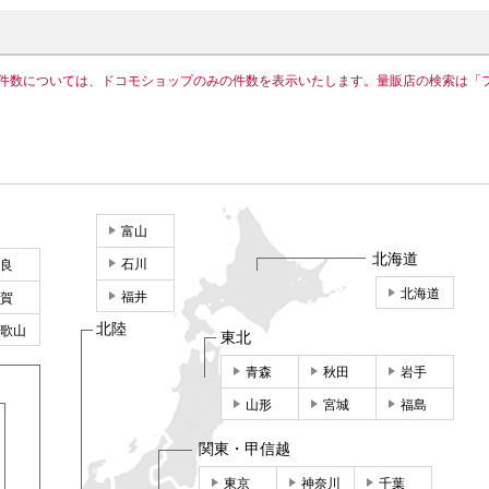
件数については、ドコモショップのみの件数を表示いたします。量販店の検索は「
富山
北海道
石川
良
北海道
福井
賀
北陸
歌山
東北
青森
秋田
岩手
山形
宮城
福島
関東・甲信越
東京
神奈川
千葉