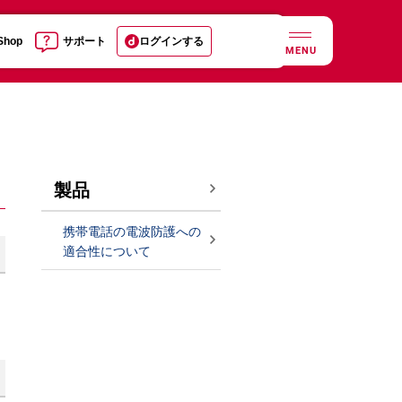
 Shop
サポート
ログインする
MENU
製品
携帯電話の電波防護への
適合性について