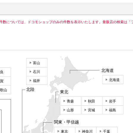
件数については、ドコモショップのみの件数を表示いたします。量販店の検索は「
富山
北海道
石川
良
北海道
福井
賀
北陸
歌山
東北
青森
秋田
岩手
山形
宮城
福島
関東・甲信越
東京
神奈川
千葉