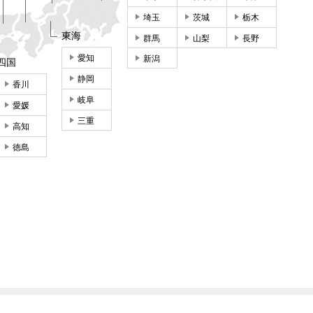
埼玉
茨城
栃木
東海
群馬
山梨
長野
愛知
新潟
四国
静岡
香川
岐阜
愛媛
三重
高知
徳島