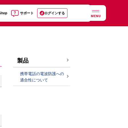
 Shop
サポート
ログインする
MENU
製品
携帯電話の電波防護への
適合性について