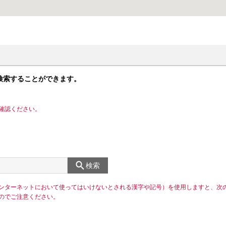
検索することができます。
確認ください。
検索
ンターネットにおいて使ってはいけないとされる漢字や記号）を使用しますと、次
のでご注意ください。