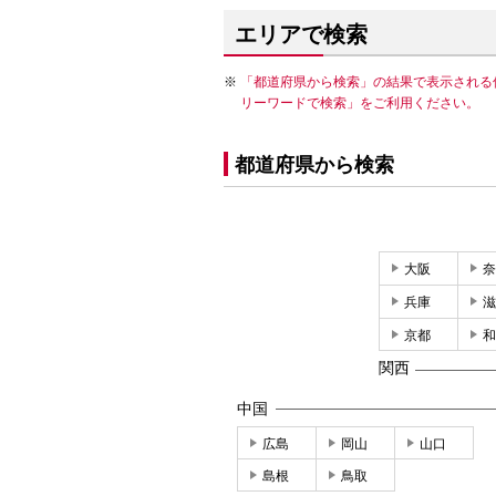
エリアで検索
「都道府県から検索」の結果で表示される
リーワードで検索」をご利用ください。
都道府県から検索
大阪
奈
兵庫
滋
京都
和
関西
中国
広島
岡山
山口
島根
鳥取