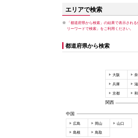
エリアで検索
「都道府県から検索」の結果で表示される
リーワードで検索」をご利用ください。
都道府県から検索
大阪
奈
兵庫
滋
京都
和
関西
中国
広島
岡山
山口
島根
鳥取