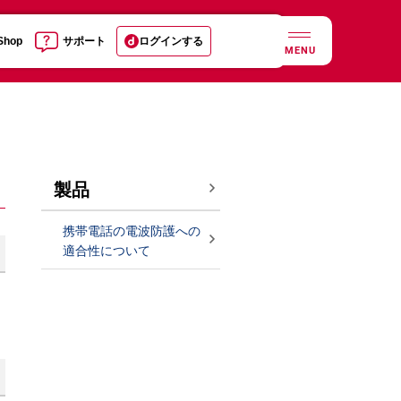
 Shop
サポート
ログインする
MENU
製品
携帯電話の電波防護への
適合性について