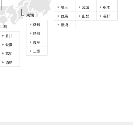
埼玉
茨城
栃木
東海
群馬
山梨
長野
愛知
新潟
四国
静岡
香川
岐阜
愛媛
三重
高知
徳島