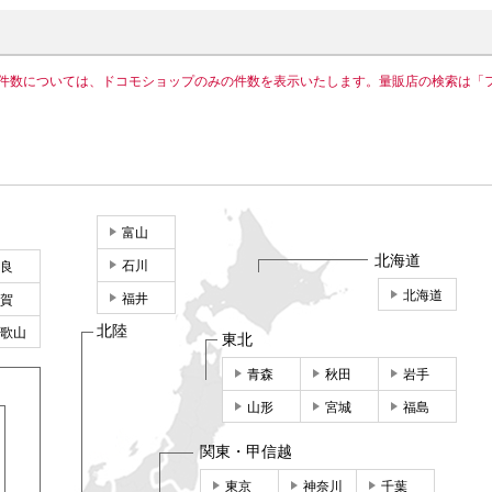
件数については、ドコモショップのみの件数を表示いたします。量販店の検索は「
富山
北海道
石川
良
北海道
福井
賀
北陸
歌山
東北
青森
秋田
岩手
山形
宮城
福島
関東・甲信越
東京
神奈川
千葉