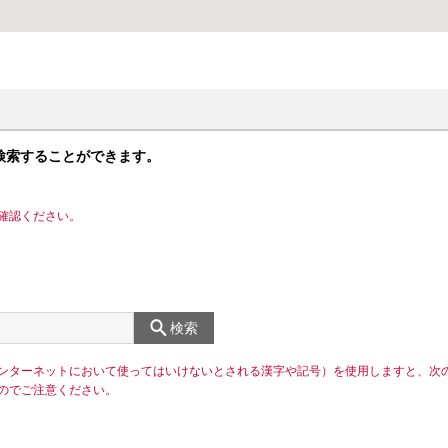
検索することができます。
確認ください。
検索
ンターネットにおいて使ってはいけないとされる漢字や記号）を使用しますと、次
のでご注意ください。