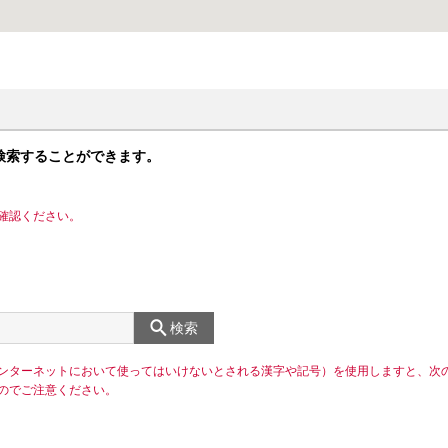
検索することができます。
確認ください。
検索
ンターネットにおいて使ってはいけないとされる漢字や記号）を使用しますと、次
のでご注意ください。