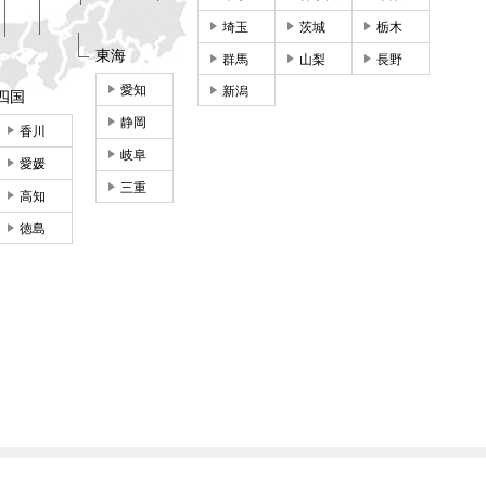
埼玉
茨城
栃木
東海
群馬
山梨
長野
愛知
新潟
四国
静岡
香川
岐阜
愛媛
三重
高知
徳島