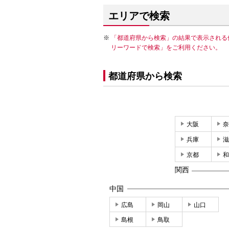
エリアで検索
「都道府県から検索」の結果で表示される
リーワードで検索」をご利用ください。
都道府県から検索
大阪
奈
兵庫
滋
京都
和
関西
中国
広島
岡山
山口
島根
鳥取