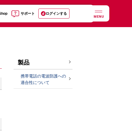
 Shop
サポート
ログインする
MENU
製品
携帯電話の電波防護への
適合性について