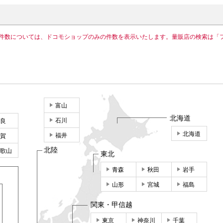
件数については、ドコモショップのみの件数を表示いたします。量販店の検索は「
富山
北海道
石川
良
北海道
福井
賀
北陸
歌山
東北
青森
秋田
岩手
山形
宮城
福島
関東・甲信越
東京
神奈川
千葉